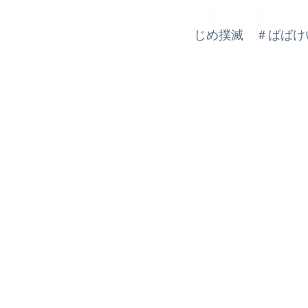
き合う　＃周りの人
じめ撲滅　＃ばばけい