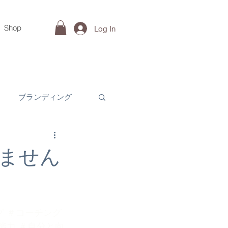
Shop
Log In
ブランディング
ません
グ
＃コーチング
能力
＃自分と向