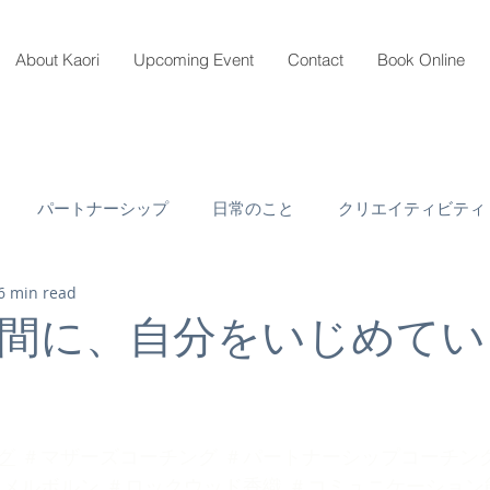
About Kaori
Upcoming Event
Contact
Book Online
パートナーシップ
日常のこと
クリエイティビティ
6 min read
間に、自分をいじめてい
グ
＃マザーズコーチング
＃パートナーシップコーチン
＃メルボルン
＃ロックウッド香織
＃コミュニケーション