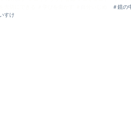
を大切にできる
＃学びを生かす
＃自分いじめ
　＃鏡の
すけ  