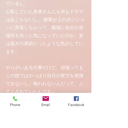
ているし、
心配していた患者さんにも何もドラマ
は起こらないし、 後輩が上のポジショ
ンに昇進しちゃって、職場に自分の居
場所を失った気になっていたのが、実
は最大の原因だったような気がしてい
ます。
やりがいある仕事だけど、頑張っても
この国ではやっぱり自分の実力を発揮
できないし、報われないんだって、ふ
てくされていたんです。
Phone
Email
Facebook
でも、息子が１歳半になった頃、二人
目不妊の疑いで私たち夫婦は不妊治療
を始めました。