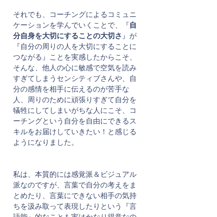
それでも、コーチングによるコミュニ
ケーションを学んでいくことで、『
自
分自身を大切にすることの大切さ
』が
『自分の周りの人を大切にすることに
つながる』ことを実感したからこそ、
そんな、他人の心に敏感で空気を読み
すぎてしまうセンシティブさんや、自
分の感情を相手に伝えるのが苦手な
人、周りのために頑張りすぎて自分を
犠牲にしてしまいがちな人にこそ、コ
ーチングという自分を自由にできるス
キルをお届けしていきたい！と感じる
ようになりました。
私は、本質的には感覚派＆ビジュアル
派なのですが、言葉で自分の考えをま
とめたり、言葉にできない相手の気持
ちを汲み取って表現したりという『言
語能』的なことも実はかなり得意なの