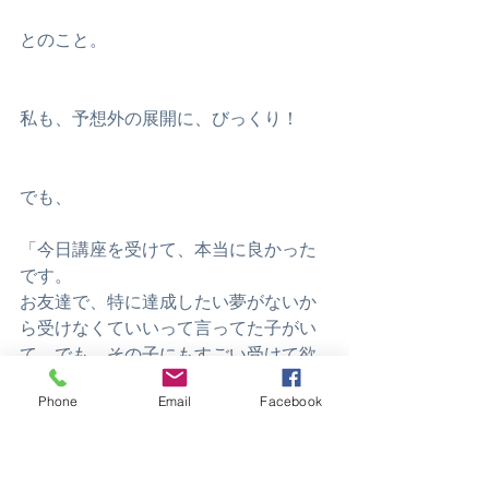
とのこと。
私も、予想外の展開に、びっくり！
でも、
「今日講座を受けて、本当に良かった
です。
お友達で、特に達成したい夢がないか
ら受けなくていいって言ってた子がい
て。でも、その子にもすごい受けて欲
しい。
Phone
Email
Facebook
コーチングって夢とか目標達成を助け
てくれるものと思ってたけど、そうい
うことじゃないんですね。」