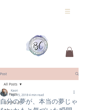
Post
All Posts
Kaori
All Posts
Apr 15, 2018
4 min read
自分の夢が、本当の夢じゃ
コーチング