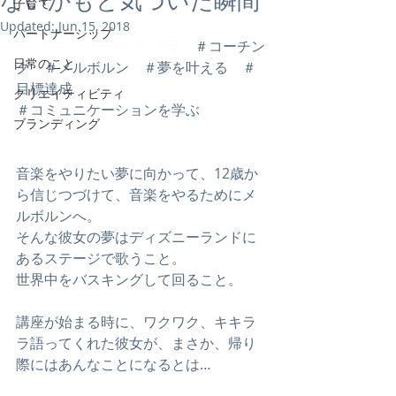
ないかもと気づいた瞬間
子育て
Updated:
Jun 15, 2018
パートナーシップ
#トラストコーチング講座
　＃コーチン
日常のこと
グ　＃メルボルン　＃夢を叶える　＃
目標達成　
クリエイティビティ
＃コミュニケーションを学ぶ
ブランディング
音楽をやりたい夢に向かって、12歳か
ら信じつづけて、音楽をやるためにメ
ルボルンへ。
そんな彼女の夢はディズニーランドに
あるステージで歌うこと。
世界中をバスキングして回ること。
講座が始まる時に、ワクワク、キキラ
ラ語ってくれた彼女が、まさか、帰り
際にはあんなことになるとは…