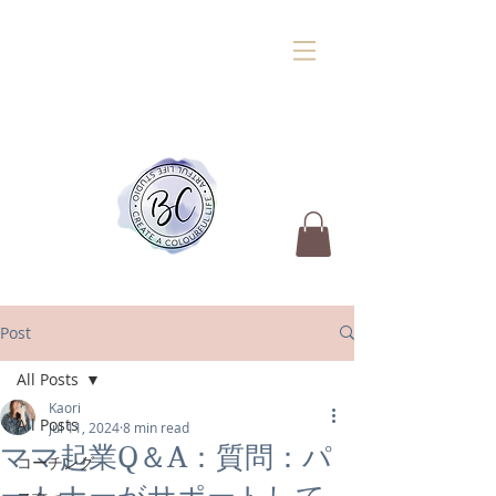
Post
All Posts
Kaori
All Posts
Jul 11, 2024
8 min read
ママ起業Q＆A：質問：パ
コーチング