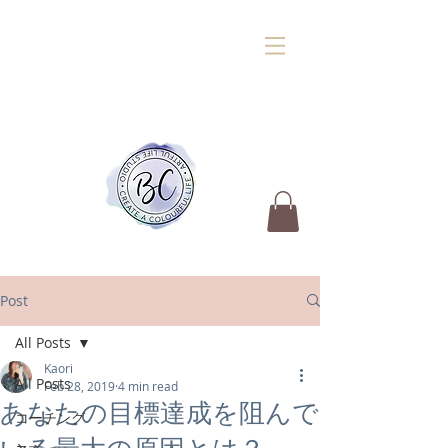
Post
All Posts
Kaori
All Posts
Feb 28, 2019
4 min read
あなたの目標達成を阻んで
コーチング