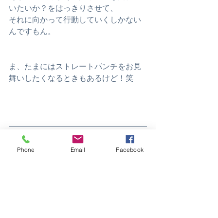
いたいか？をはっきりさせて、
それに向かって行動していくしかない
んですもん。
ま、たまにはストレートパンチをお見
舞いしたくなるときもあるけど！笑
＜パートナーシップでお悩みの方へ＞
パートナーシップコーチング講座
Phone
Email
Facebook
＜自分自身や周りの大切な人との人間
関係を見直して目標達成するためのコ
ーチング講座＞